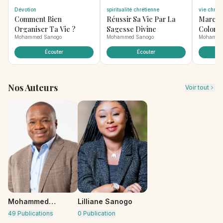
Dévotion
spiritualité chrétienne
vie chrét
Comment Bien
Réussir Sa Vie Par La
Marche
Organiser Ta Vie ?
Sagesse Divine
Colonn
Mohammed Sanogo
Mohammed Sanogo
Mohamme
Sagess
Écouter
Écouter
Nos Auteurs
Voir tout
Mohammed
Lilliane Sanogo
Sanogo
49
Publication
s
0
Publication