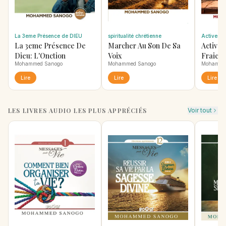
La 3eme Présence de DIEU
spiritualité chrétienne
Activer
La 3eme Présence De
Marcher Au Son De Sa
Activer
Dieu: L'Onction
Voix
Fraich
Mohammed Sanogo
Mohammed Sanogo
Mohamme
Lire
Lire
Lire
LES LIVRES AUDIO LES PLUS APPRÉCIÉS
Voir tout