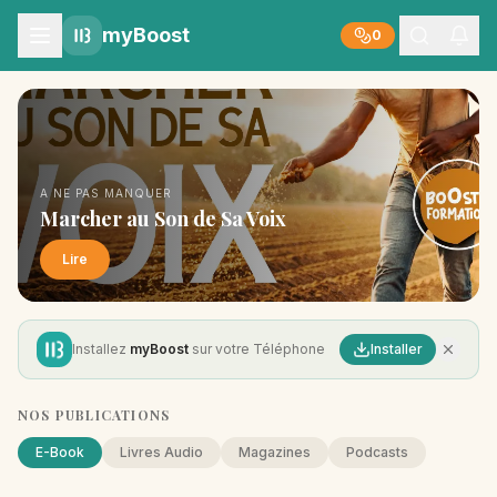
myBoost
0
A NE PAS MANQUER
Marcher au Son de Sa Voix
Lire
Installez
myBoost
sur votre Téléphone
Installer
NOS PUBLICATIONS
E-Book
Livres Audio
Magazines
Podcasts